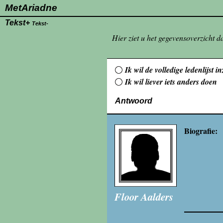
MetAriadne
Tekst+
Tekst-
Hier ziet u het gegevensoverzicht da
Ik wil de volledige ledenlijst 
Ik wil liever iets anders doen
Antwoord
Biografie:
Floor Aalders