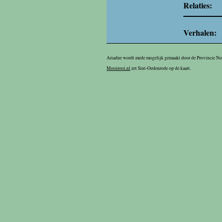
Relaties:
Verhalen:
Ariadne wordt mede mogelijk gemaakt door de Provincie N
Mooirooi.nl
zet Sint-Oedenrode op de kaart.