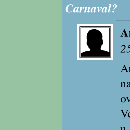
Carnaval?
A
2
A
n
o
Ve
u