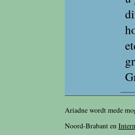
di
h
et
gr
Gr
Ariadne wordt mede mog
Noord-Brabant en
Inter