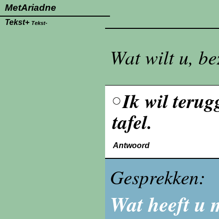
MetAriadne
Tekst+
Tekst-
Wat wilt u, b
Ik wil teru
tafel.
Antwoord
Gesprekken:
Wat heeft u